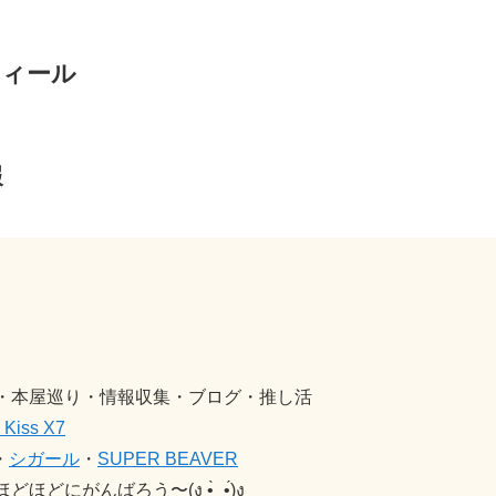
フィール
報
・本屋巡り・情報収集・ブログ・推し活
Kiss X7
・
シガール
・
SUPER BEAVER
どにがんばろう〜(ง •̀_•́)ง