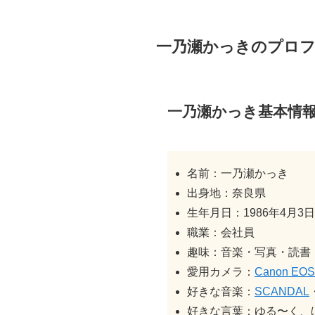
一乃瀬かっきのプロ
一乃瀬かっき基本情
名前：一乃瀬かっき
出身地：奈良県
生年月日：1986年4月3日
職業：会社員
趣味：音楽・写真・読書
愛用カメラ：
Canon EOS 
好きな音楽：
SCANDAL
好きな言葉：ゆる〜く、ほどほ