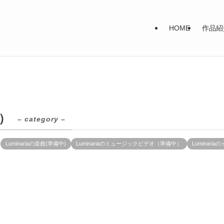
HOME
作品紹
中）
– category –
Luminariaの楽曲(準備中)
Luminariaのミュージックビデオ（準備中）
Luminar